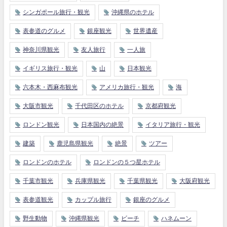
シンガポール旅行・観光
沖縄県のホテル
表参道のグルメ
銀座観光
世界遺産
神奈川県観光
友人旅行
一人旅
イギリス旅行・観光
山
日本観光
六本木・西麻布観光
アメリカ旅行・観光
海
大阪市観光
千代田区のホテル
京都府観光
ロンドン観光
日本国内の絶景
イタリア旅行・観光
建築
鹿児島県観光
絶景
ツアー
ロンドンのホテル
ロンドンの５つ星ホテル
千葉市観光
兵庫県観光
千葉県観光
大阪府観光
表参道観光
カップル旅行
銀座のグルメ
野生動物
沖縄県観光
ビーチ
ハネムーン