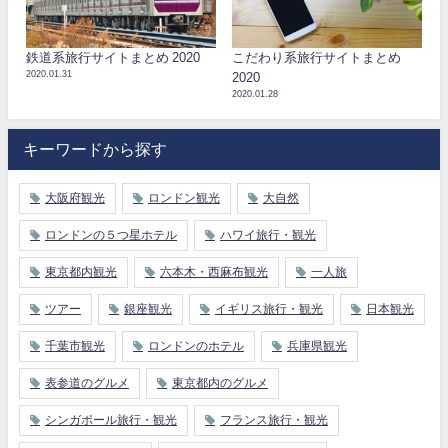
鉄道系旅行サイトまとめ 2020
こだわり系旅行サイトまとめ
2020.01.31
2020
2020.01.28
キーワードから探す
大阪府観光
ロンドン観光
大自然
ロンドンの５つ星ホテル
ハワイ旅行・観光
東京都内観光
六本木・西麻布観光
一人旅
ツアー
銀座観光
イギリス旅行・観光
日本観光
千葉市観光
ロンドンのホテル
兵庫県観光
表参道のグルメ
東京都内のグルメ
シンガポール旅行・観光
フランス旅行・観光