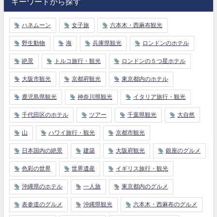
キーワードから探す
ハネムーン
女子旅
六本木・西麻布観光
野生動物
海
兵庫県観光
ロンドンのホテル
絶景
トルコ旅行・観光
ロンドンの５つ星ホテル
大阪市観光
京都府観光
東京都内のホテル
鹿児島県観光
神奈川県観光
イタリア旅行・観光
千代田区のホテル
ツアー
千葉県観光
大自然
山
ハワイ旅行・観光
京都市観光
日本国内の絶景
建築
大阪府観光
銀座のグルメ
色彩の世界
世界遺産
イギリス旅行・観光
沖縄県のホテル
一人旅
東京都内のグルメ
表参道のグルメ
沖縄県観光
六本木・西麻布のグルメ