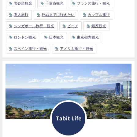
表参道観光
千葉市観光
フランス旅行・観光
友人旅行
死ぬまでに行きたい
カップル旅行
シンガポール旅行・観光
ビーチ
銀座観光
ロンドン観光
日本観光
東京都内観光
スペイン旅行・観光
アメリカ旅行・観光