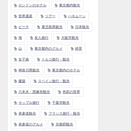
ロンドンのホテル
東京都内観光
世界遺産
ツアー
ハネムーン
ビーチ
鹿児島県観光
日本観光
海
友人旅行
大阪市観光
山
東京都内のグルメ
絶景
女子旅
トルコ旅行・観光
神奈川県観光
東京都内のホテル
建築
スペイン旅行・観光
六本木・西麻布観光
色彩の世界
カップル旅行
千葉市観光
表参道観光
フランス旅行・観光
表参道のグルメ
京都府観光