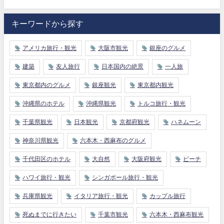
キーワードから探す
アメリカ旅行・観光
大阪市観光
銀座のグルメ
建築
友人旅行
日本国内の絶景
一人旅
東京都内のグルメ
銀座観光
東京都内観光
沖縄県のホテル
沖縄県観光
トルコ旅行・観光
千葉県観光
日本観光
京都府観光
ハネムーン
神奈川県観光
六本木・西麻布のグルメ
千代田区のホテル
大自然
大阪府観光
ビーチ
ハワイ旅行・観光
シンガポール旅行・観光
兵庫県観光
イタリア旅行・観光
カップル旅行
死ぬまでに行きたい
千葉市観光
六本木・西麻布観光