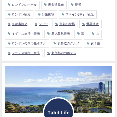
ロンドンのホテル
表参道観光
絶景
ロンドン観光
野生動物
スペイン旅行・観光
京都市観光
ツアー
色彩の世界
世界遺産
イギリス旅行・観光
鹿児島県観光
海
山
ロンドンの５つ星ホテル
表参道のグルメ
女子旅
フランス旅行・観光
東京都内のホテル