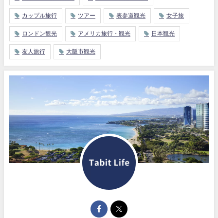
カップル旅行
ツアー
表参道観光
女子旅
ロンドン観光
アメリカ旅行・観光
日本観光
友人旅行
大阪市観光