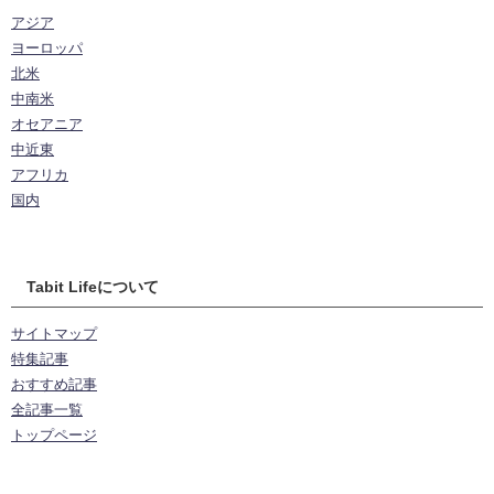
アジア
ヨーロッパ
北米
中南米
オセアニア
中近東
アフリカ
国内
Tabit Lifeについて
サイトマップ
特集記事
おすすめ記事
全記事一覧
トップページ