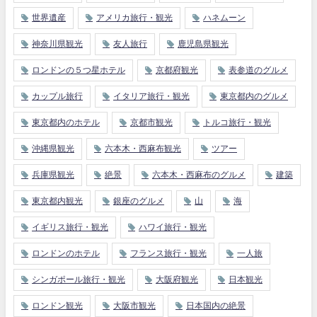
世界遺産
アメリカ旅行・観光
ハネムーン
神奈川県観光
友人旅行
鹿児島県観光
ロンドンの５つ星ホテル
京都府観光
表参道のグルメ
カップル旅行
イタリア旅行・観光
東京都内のグルメ
東京都内のホテル
京都市観光
トルコ旅行・観光
沖縄県観光
六本木・西麻布観光
ツアー
兵庫県観光
絶景
六本木・西麻布のグルメ
建築
東京都内観光
銀座のグルメ
山
海
イギリス旅行・観光
ハワイ旅行・観光
ロンドンのホテル
フランス旅行・観光
一人旅
シンガポール旅行・観光
大阪府観光
日本観光
ロンドン観光
大阪市観光
日本国内の絶景