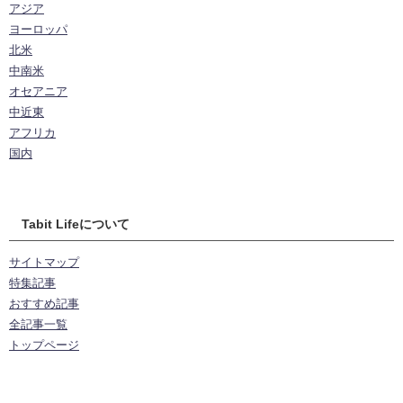
アジア
ヨーロッパ
北米
中南米
オセアニア
中近東
アフリカ
国内
Tabit Lifeについて
サイトマップ
特集記事
おすすめ記事
全記事一覧
トップページ