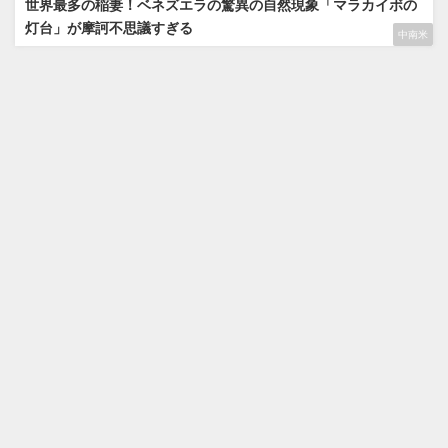
世界最多の稲妻！ベネズエラの驚異の自然現象「マラカイボの
灯台」が摩訶不思議すぎる
中南米