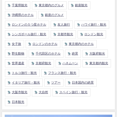
千葉県観光
東京都内のグルメ
銀座観光
沖縄県のホテル
銀座のグルメ
ロンドンの５つ星ホテル
友人旅行
ハワイ旅行・観光
シンガポール旅行・観光
京都市観光
ロンドン観光
女子旅
ロンドンのホテル
東京都内のホテル
野生動物
千代田区のホテル
絶景
大阪府観光
世界遺産
京都府観光
ハネムーン
東京都内観光
トルコ旅行・観光
フランス旅行・観光
イタリア旅行・観光
ツアー
日本国内の絶景
大阪市観光
大自然
スペイン旅行・観光
日本観光