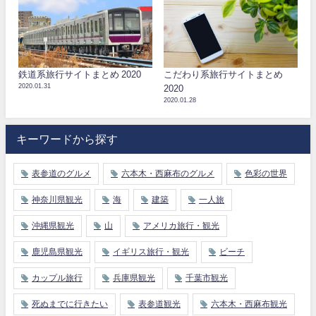
鉄道系旅行サイトまとめ 2020
こだわり系旅行サイトまとめ
2020.01.31
2020
2020.01.28
キーワードから探す
表参道のグルメ
六本木・西麻布のグルメ
色彩の世界
神奈川県観光
海
建築
一人旅
沖縄県観光
山
アメリカ旅行・観光
鹿児島県観光
イギリス旅行・観光
ビーチ
カップル旅行
兵庫県観光
千葉市観光
死ぬまでに行きたい
表参道観光
六本木・西麻布観光