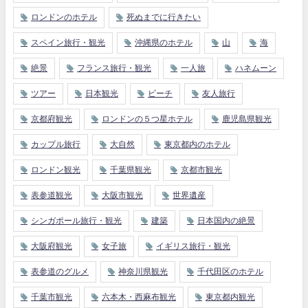
ロンドンのホテル
死ぬまでに行きたい
スペイン旅行・観光
沖縄県のホテル
山
海
絶景
フランス旅行・観光
一人旅
ハネムーン
ツアー
日本観光
ビーチ
友人旅行
京都府観光
ロンドンの５つ星ホテル
鹿児島県観光
カップル旅行
大自然
東京都内のホテル
ロンドン観光
千葉県観光
京都市観光
表参道観光
大阪市観光
世界遺産
シンガポール旅行・観光
建築
日本国内の絶景
大阪府観光
女子旅
イギリス旅行・観光
表参道のグルメ
神奈川県観光
千代田区のホテル
千葉市観光
六本木・西麻布観光
東京都内観光