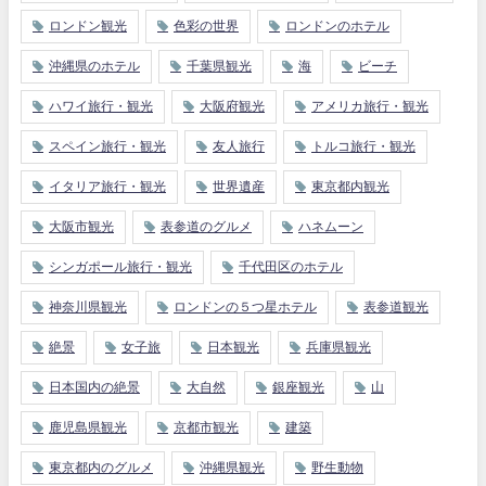
ロンドン観光
色彩の世界
ロンドンのホテル
沖縄県のホテル
千葉県観光
海
ビーチ
ハワイ旅行・観光
大阪府観光
アメリカ旅行・観光
スペイン旅行・観光
友人旅行
トルコ旅行・観光
イタリア旅行・観光
世界遺産
東京都内観光
大阪市観光
表参道のグルメ
ハネムーン
シンガポール旅行・観光
千代田区のホテル
神奈川県観光
ロンドンの５つ星ホテル
表参道観光
絶景
女子旅
日本観光
兵庫県観光
日本国内の絶景
大自然
銀座観光
山
鹿児島県観光
京都市観光
建築
東京都内のグルメ
沖縄県観光
野生動物