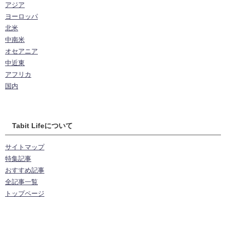
アジア
ヨーロッパ
北米
中南米
オセアニア
中近東
アフリカ
国内
Tabit Lifeについて
サイトマップ
特集記事
おすすめ記事
全記事一覧
トップページ