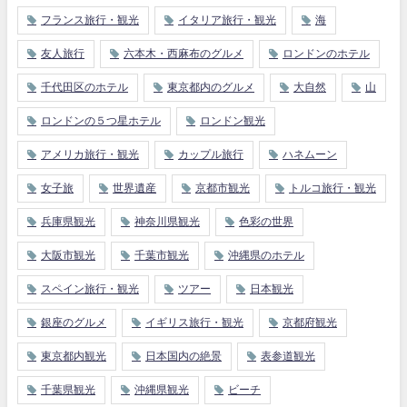
フランス旅行・観光
イタリア旅行・観光
海
友人旅行
六本木・西麻布のグルメ
ロンドンのホテル
千代田区のホテル
東京都内のグルメ
大自然
山
ロンドンの５つ星ホテル
ロンドン観光
アメリカ旅行・観光
カップル旅行
ハネムーン
女子旅
世界遺産
京都市観光
トルコ旅行・観光
兵庫県観光
神奈川県観光
色彩の世界
大阪市観光
千葉市観光
沖縄県のホテル
スペイン旅行・観光
ツアー
日本観光
銀座のグルメ
イギリス旅行・観光
京都府観光
東京都内観光
日本国内の絶景
表参道観光
千葉県観光
沖縄県観光
ビーチ