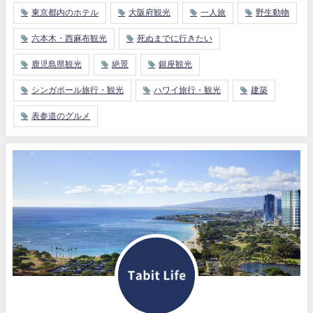
東京都内のホテル
大阪府観光
一人旅
野生動物
六本木・西麻布観光
死ぬまでに行きたい
鹿児島県観光
絶景
銀座観光
シンガポール旅行・観光
ハワイ旅行・観光
建築
表参道のグルメ