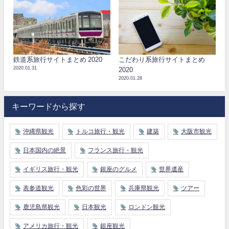
鉄道系旅行サイトまとめ 2020
こだわり系旅行サイトまとめ
2020.01.31
2020
2020.01.28
キーワードから探す
沖縄県観光
トルコ旅行・観光
建築
大阪市観光
日本国内の絶景
フランス旅行・観光
イギリス旅行・観光
銀座のグルメ
世界遺産
表参道観光
色彩の世界
兵庫県観光
ツアー
鹿児島県観光
日本観光
ロンドン観光
アメリカ旅行・観光
銀座観光