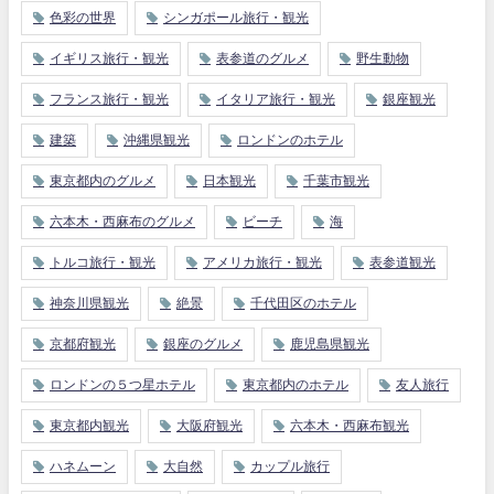
色彩の世界
シンガポール旅行・観光
イギリス旅行・観光
表参道のグルメ
野生動物
フランス旅行・観光
イタリア旅行・観光
銀座観光
建築
沖縄県観光
ロンドンのホテル
東京都内のグルメ
日本観光
千葉市観光
六本木・西麻布のグルメ
ビーチ
海
トルコ旅行・観光
アメリカ旅行・観光
表参道観光
神奈川県観光
絶景
千代田区のホテル
京都府観光
銀座のグルメ
鹿児島県観光
ロンドンの５つ星ホテル
東京都内のホテル
友人旅行
東京都内観光
大阪府観光
六本木・西麻布観光
ハネムーン
大自然
カップル旅行