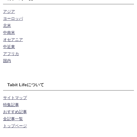
アジア
ヨーロッパ
北米
中南米
オセアニア
中近東
アフリカ
国内
Tabit Lifeについて
サイトマップ
特集記事
おすすめ記事
全記事一覧
トップページ