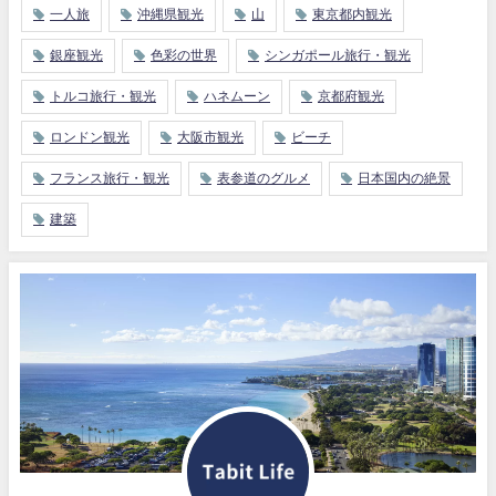
一人旅
沖縄県観光
山
東京都内観光
銀座観光
色彩の世界
シンガポール旅行・観光
トルコ旅行・観光
ハネムーン
京都府観光
ロンドン観光
大阪市観光
ビーチ
フランス旅行・観光
表参道のグルメ
日本国内の絶景
建築