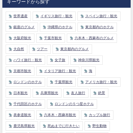
キーワードから探す
世界遺産
イギリス旅行・観光
スペイン旅行・観光
銀座のグルメ
沖縄県のホテル
東京都内のホテル
大阪府観光
千葉市観光
六本木・西麻布のグルメ
大自然
ツアー
東京都内のグルメ
ハワイ旅行・観光
女子旅
神奈川県観光
京都市観光
イタリア旅行・観光
海
ロンドンのホテル
千葉県観光
アメリカ旅行・観光
日本観光
兵庫県観光
友人旅行
絶景
千代田区のホテル
ロンドンの５つ星ホテル
表参道観光
六本木・西麻布観光
カップル旅行
鹿児島県観光
死ぬまでに行きたい
野生動物