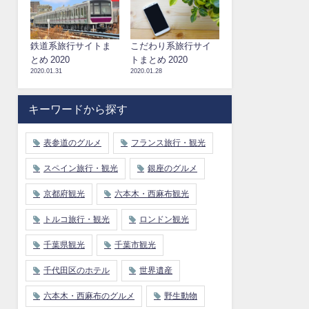
鉄道系旅行サイトま
こだわり系旅行サイ
とめ 2020
トまとめ 2020
2020.01.31
2020.01.28
キーワードから探す
表参道のグルメ
フランス旅行・観光
スペイン旅行・観光
銀座のグルメ
京都府観光
六本木・西麻布観光
トルコ旅行・観光
ロンドン観光
千葉県観光
千葉市観光
千代田区のホテル
世界遺産
六本木・西麻布のグルメ
野生動物