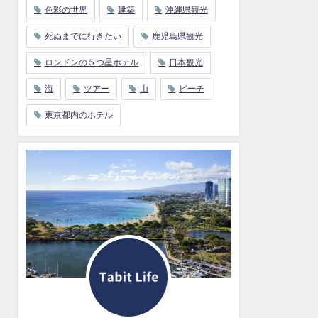
色彩の世界
建築
沖縄県観光
死ぬまでに行きたい
鹿児島県観光
ロンドンの５つ星ホテル
日本観光
海
ツアー
山
ビーチ
東京都内のホテル