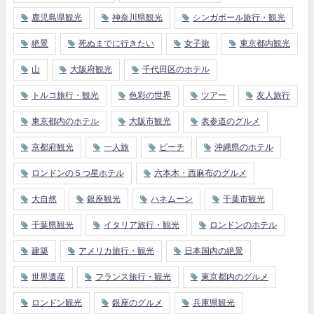
鹿児島県観光
神奈川県観光
シンガポール旅行・観光
絶景
死ぬまでに行きたい
女子旅
東京都内観光
山
大阪府観光
千代田区のホテル
トルコ旅行・観光
色彩の世界
ツアー
友人旅行
東京都内のホテル
大阪市観光
表参道のグルメ
京都府観光
一人旅
ビーチ
沖縄県のホテル
ロンドンの５つ星ホテル
六本木・西麻布のグルメ
大自然
銀座観光
ハネムーン
千葉市観光
千葉県観光
イタリア旅行・観光
ロンドンのホテル
建築
アメリカ旅行・観光
日本国内の絶景
世界遺産
フランス旅行・観光
東京都内のグルメ
ロンドン観光
銀座のグルメ
兵庫県観光