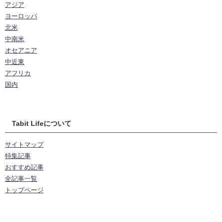
アジア
ヨーロッパ
北米
中南米
オセアニア
中近東
アフリカ
国内
Tabit Lifeについて
サイトマップ
特集記事
おすすめ記事
全記事一覧
トップページ