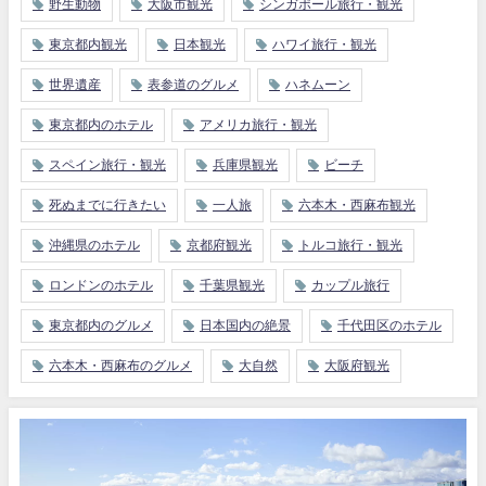
野生動物
大阪市観光
シンガポール旅行・観光
東京都内観光
日本観光
ハワイ旅行・観光
世界遺産
表参道のグルメ
ハネムーン
東京都内のホテル
アメリカ旅行・観光
スペイン旅行・観光
兵庫県観光
ビーチ
死ぬまでに行きたい
一人旅
六本木・西麻布観光
沖縄県のホテル
京都府観光
トルコ旅行・観光
ロンドンのホテル
千葉県観光
カップル旅行
東京都内のグルメ
日本国内の絶景
千代田区のホテル
六本木・西麻布のグルメ
大自然
大阪府観光