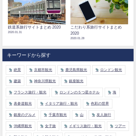
鉄道系旅行サイトまとめ 2020
こだわり系旅行サイトまとめ
2020.01.31
2020
2020.01.28
キーワードから探す
絶景
京都市観光
鹿児島県観光
ロンドン観光
建築
神奈川県観光
銀座観光
フランス旅行・観光
ロンドンの５つ星ホテル
海
表参道観光
イタリア旅行・観光
色彩の世界
銀座のグルメ
千葉市観光
山
友人旅行
沖縄県観光
女子旅
イギリス旅行・観光
ツアー