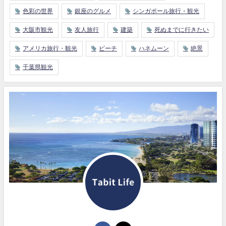
色彩の世界
銀座のグルメ
シンガポール旅行・観光
大阪市観光
友人旅行
建築
死ぬまでに行きたい
アメリカ旅行・観光
ビーチ
ハネムーン
絶景
千葉県観光