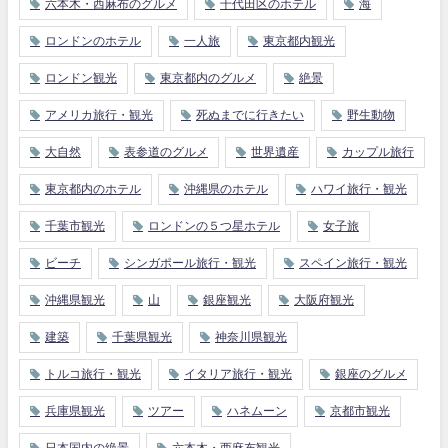
六本木・西麻布のグルメ
千代田区のホテル
海
ロンドンのホテル
一人旅
東京都内観光
ロンドン観光
東京都内のグルメ
絶景
アメリカ旅行・観光
死ぬまでに行きたい
野生動物
大自然
表参道のグルメ
世界遺産
カップル旅行
東京都内のホテル
沖縄県のホテル
ハワイ旅行・観光
千葉市観光
ロンドンの５つ星ホテル
女子旅
ビーチ
シンガポール旅行・観光
スペイン旅行・観光
沖縄県観光
山
銀座観光
大阪府観光
建築
千葉県観光
神奈川県観光
トルコ旅行・観光
イタリア旅行・観光
銀座のグルメ
兵庫県観光
ツアー
ハネムーン
京都市観光
日本国内の絶景
六本木・西麻布観光