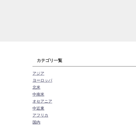
カテゴリ一覧
アジア
ヨーロッパ
北米
中南米
オセアニア
中近東
アフリカ
国内