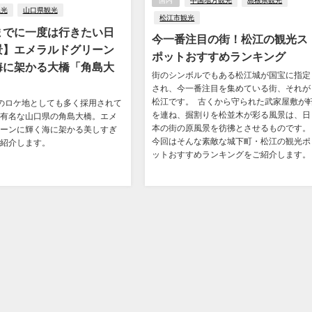
国内
中国地方観光
島根県観光
観光
山口県観光
松江市観光
までに一度は行きたい日
今一番注目の街！松江の観光ス
景】エメラルドグリーン
ポットおすすめランキング
海に架かる大橋「角島大
街のシンボルでもある松江城が国宝に指定
され、今一番注目を集めている街、それが
松江です。 古くから守られた武家屋敷が
のロケ地としても多く採用されて
を連ね、掘割りを松並木が彩る風景は、日
有名な山口県の角島大橋。エメ
本の街の原風景を彷彿とさせるものです
ーンに輝く海に架かる美しすぎ
今回はそんな素敵な城下町・松江の観光ポ
紹介します。
ットおすすめランキングをご紹介します。