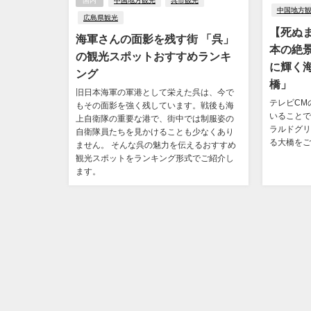
国内
中国地方観光
呉市観光
中国地方
広島県観光
【死ぬ
海軍さんの面影を残す街 「呉」
本の絶
の観光スポットおすすめランキ
に輝く
ング
橋」
旧日本海軍の軍港として栄えた呉は、今で
テレビCM
もその面影を強く残しています。戦後も海
いることで
上自衛隊の重要な港で、街中では制服姿の
ラルドグリ
自衛隊員たちを見かけることも少なくあり
る大橋をご
ません。 そんな呉の魅力を伝えるおすすめ
観光スポットをランキング形式でご紹介し
ます。