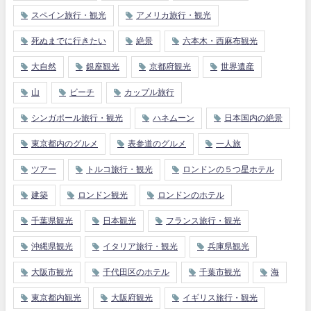
スペイン旅行・観光
アメリカ旅行・観光
死ぬまでに行きたい
絶景
六本木・西麻布観光
大自然
銀座観光
京都府観光
世界遺産
山
ビーチ
カップル旅行
シンガポール旅行・観光
ハネムーン
日本国内の絶景
東京都内のグルメ
表参道のグルメ
一人旅
ツアー
トルコ旅行・観光
ロンドンの５つ星ホテル
建築
ロンドン観光
ロンドンのホテル
千葉県観光
日本観光
フランス旅行・観光
沖縄県観光
イタリア旅行・観光
兵庫県観光
大阪市観光
千代田区のホテル
千葉市観光
海
東京都内観光
大阪府観光
イギリス旅行・観光