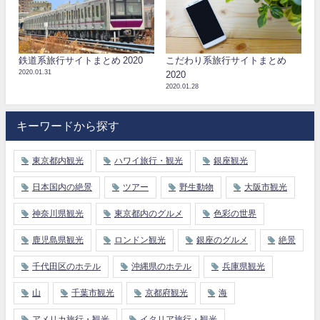
鉄道系旅行サイトまとめ 2020
こだわり系旅行サイトまとめ
2020.01.31
2020
2020.01.28
キーワードから探す
東京都内観光
ハワイ旅行・観光
銀座観光
日本国内の絶景
ツアー
野生動物
大阪市観光
神奈川県観光
東京都内のグルメ
色彩の世界
鹿児島県観光
ロンドン観光
銀座のグルメ
絶景
千代田区のホテル
沖縄県のホテル
兵庫県観光
山
千葉市観光
京都府観光
海
アメリカ旅行・観光
イタリア旅行・観光