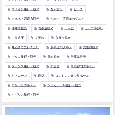
スペイン旅行・観光
友人旅行
ビーチ
六本木・西麻布観光
六本木・西麻布のグルメ
沖縄県観光
表参道観光
一人旅
カップル旅行
世界遺産
女子旅
京都市観光
死ぬまでに行きたい
表参道のグルメ
大阪府観光
トルコ旅行・観光
日本観光
千葉県観光
フランス旅行・観光
大自然
東京都内のホテル
ハネムーン
建築
ロンドンの５つ星ホテル
ロンドンのホテル
シンガポール旅行・観光
イギリス旅行・観光