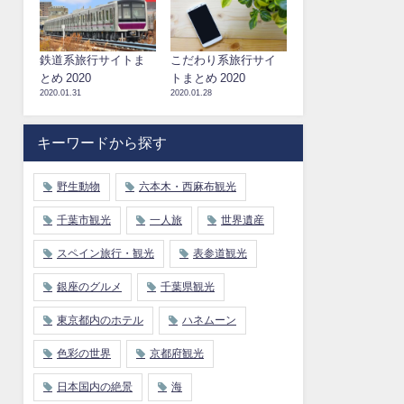
鉄道系旅行サイトま
こだわり系旅行サイ
とめ 2020
トまとめ 2020
2020.01.31
2020.01.28
キーワードから探す
野生動物
六本木・西麻布観光
千葉市観光
一人旅
世界遺産
スペイン旅行・観光
表参道観光
銀座のグルメ
千葉県観光
東京都内のホテル
ハネムーン
色彩の世界
京都府観光
日本国内の絶景
海