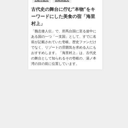
壱岐市観光
長崎県観光
古代史の舞台に佇む"本物"をキ
ーワードにした美食の宿「海里
村上」
「魏志倭人伝」で、邪馬台国に至る途中に
ある国の一つ「一支国」として、すでに名
前が記載されていた壱岐。歴史ファンだけ
でなく、リゾートの雰囲気を求める人にも
おすすめします。「海里村上」は、古代史
の舞台として知られるその壱岐の、湯ノ本
湾の目の前に位置しています。