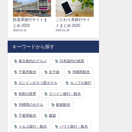
鉄道系旅行サイトま
こだわり系旅行サイ
とめ 2020
トまとめ 2020
2020.01.31
2020.01.28
キーワードから探す
東京都内のグルメ
日本国内の絶景
千葉市観光
女子旅
沖縄県観光
ロンドンの５つ星ホテル
カップル旅行
色彩の世界
スペイン旅行・観光
沖縄県のホテル
銀座観光
千葉県観光
建築
トルコ旅行・観光
ハワイ旅行・観光