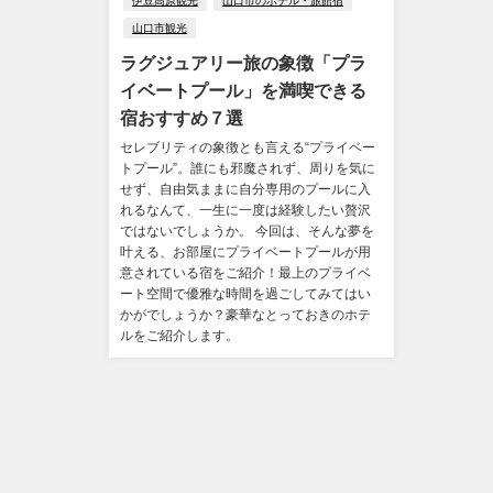
伊豆高原観光
山口市のホテル・旅館宿
山口市観光
ラグジュアリー旅の象徴「プラ
イベートプール」を満喫できる
宿おすすめ７選
セレブリティの象徴とも言える“プライベー
トプール”。誰にも邪魔されず、周りを気に
せず、自由気ままに自分専用のプールに入
れるなんて、一生に一度は経験したい贅沢
ではないでしょうか。 今回は、そんな夢を
叶える、お部屋にプライベートプールが用
意されている宿をご紹介！最上のプライベ
ート空間で優雅な時間を過ごしてみてはい
かがでしょうか？豪華なとっておきのホテ
ルをご紹介します。