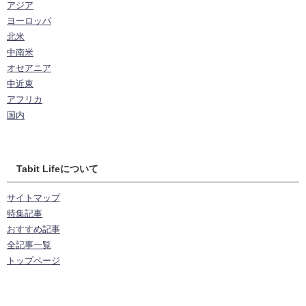
アジア
ヨーロッパ
北米
中南米
オセアニア
中近東
アフリカ
国内
Tabit Lifeについて
サイトマップ
特集記事
おすすめ記事
全記事一覧
トップページ