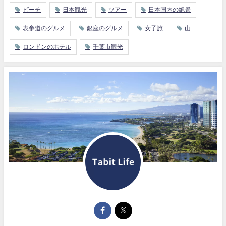
ビーチ
日本観光
ツアー
日本国内の絶景
表参道のグルメ
銀座のグルメ
女子旅
山
ロンドンのホテル
千葉市観光