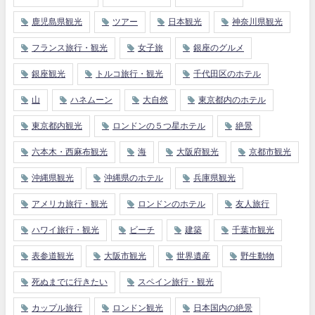
鹿児島県観光
ツアー
日本観光
神奈川県観光
フランス旅行・観光
女子旅
銀座のグルメ
銀座観光
トルコ旅行・観光
千代田区のホテル
山
ハネムーン
大自然
東京都内のホテル
東京都内観光
ロンドンの５つ星ホテル
絶景
六本木・西麻布観光
海
大阪府観光
京都市観光
沖縄県観光
沖縄県のホテル
兵庫県観光
アメリカ旅行・観光
ロンドンのホテル
友人旅行
ハワイ旅行・観光
ビーチ
建築
千葉市観光
表参道観光
大阪市観光
世界遺産
野生動物
死ぬまでに行きたい
スペイン旅行・観光
カップル旅行
ロンドン観光
日本国内の絶景