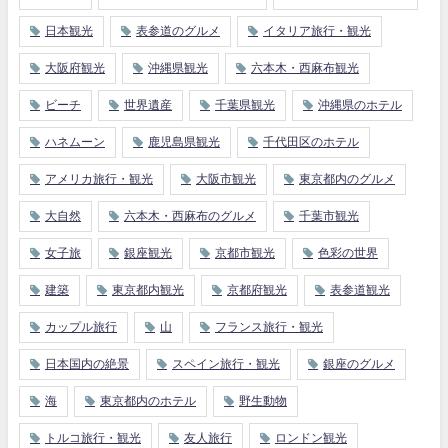
日本観光
表参道のグルメ
イタリア旅行・観光
大阪府観光
沖縄県観光
六本木・西麻布観光
ビーチ
世界遺産
千葉県観光
沖縄県のホテル
ハネムーン
鹿児島県観光
千代田区のホテル
アメリカ旅行・観光
大阪市観光
東京都内のグルメ
大自然
六本木・西麻布のグルメ
千葉市観光
女子旅
銀座観光
京都市観光
色彩の世界
建築
東京都内観光
京都府観光
表参道観光
カップル旅行
山
フランス旅行・観光
日本国内の絶景
スペイン旅行・観光
銀座のグルメ
海
東京都内のホテル
野生動物
トルコ旅行・観光
友人旅行
ロンドン観光