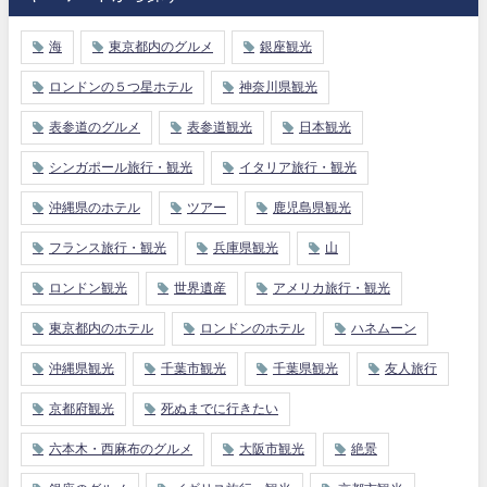
海
東京都内のグルメ
銀座観光
ロンドンの５つ星ホテル
神奈川県観光
表参道のグルメ
表参道観光
日本観光
シンガポール旅行・観光
イタリア旅行・観光
沖縄県のホテル
ツアー
鹿児島県観光
フランス旅行・観光
兵庫県観光
山
ロンドン観光
世界遺産
アメリカ旅行・観光
東京都内のホテル
ロンドンのホテル
ハネムーン
沖縄県観光
千葉市観光
千葉県観光
友人旅行
京都府観光
死ぬまでに行きたい
六本木・西麻布のグルメ
大阪市観光
絶景