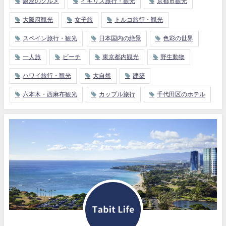
銀座のグルメ
イギリス旅行・観光
京都市観光
大阪府観光
女子旅
トルコ旅行・観光
スペイン旅行・観光
日本国内の絶景
色彩の世界
一人旅
ビーチ
東京都内観光
野生動物
ハワイ旅行・観光
大自然
建築
六本木・西麻布観光
カップル旅行
千代田区のホテル