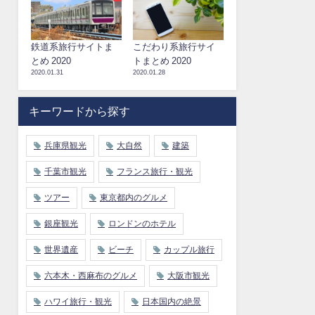
鉄道系旅行サイトま
こだわり系旅行サイ
とめ 2020
トまとめ 2020
2020.01.31
2020.01.28
キーワードから探す
兵庫県観光
大自然
建築
千葉市観光
フランス旅行・観光
ツアー
東京都内のグルメ
銀座観光
ロンドンのホテル
世界遺産
ビーチ
カップル旅行
六本木・西麻布のグルメ
大阪市観光
ハワイ旅行・観光
日本国内の絶景