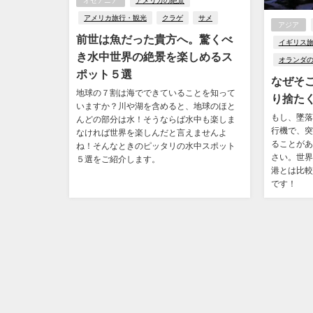
オセアニア
アメリカの絶景
アメリカ旅行・観光
クラゲ
サメ
アジア
前世は魚だった貴方へ。驚くべ
イギリス
き水中世界の絶景を楽しめるス
オランダ
ポット５選
なぜそ
地球の７割は海でできていることを知って
り捨た
いますか？川や湖を含めると、地球のほと
もし、墜落
んどの部分は水！そうならば水中も楽しま
行機で、突
なければ世界を楽しんだと言えませんよ
ることがあ
ね！そんなときのピッタリの水中スポット
さい。世界
５選をご紹介します。
港とは比較
です！