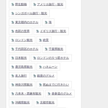
野生動物
アメリカ旅行・観光
シンガポール旅行・観光
東京都内のホテル
海
色彩の世界
イギリス旅行・観光
ロンドン観光
絶景
千代田区のホテル
千葉県観光
日本観光
ロンドンの５つ星ホテル
鹿児島県観光
ハネムーン
友人旅行
銀座のグルメ
神奈川県観光
死ぬまでに行きたい
六本木・西麻布観光
表参道のグルメ
沖縄県観光
京都市観光