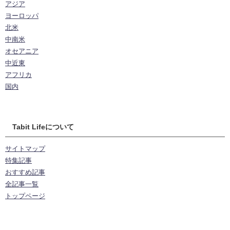
アジア
ヨーロッパ
北米
中南米
オセアニア
中近東
アフリカ
国内
Tabit Lifeについて
サイトマップ
特集記事
おすすめ記事
全記事一覧
トップページ