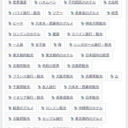
世界遺産
ハネムーン
千代田区のホテル
大自然
ハワイ旅行・観光
ツアー
表参道のグルメ
絶景
ビーチ
六本木・西麻布のグルメ
神奈川県観光
ロンドンのホテル
建築
スペイン旅行・観光
一人旅
女子旅
海
シンガポール旅行・観光
東京都内観光
東京都内のホテル
日本国内の絶景
京都市観光
色彩の世界
京都府観光
フランス旅行・観光
大阪市観光
兵庫県観光
山
千葉県観光
友人旅行
六本木・西麻布観光
イタリア旅行・観光
表参道観光
日本観光
銀座のグルメ
ロンドン観光
沖縄県のホテル
大阪府観光
カップル旅行
東京都内のグルメ