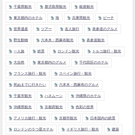
千葉県観光
鹿児島県観光
銀座観光
東京都内のホテル
海
兵庫県観光
ビーチ
世界遺産
ツアー
友人旅行
表参道のグルメ
野生動物
六本木・西麻布観光
表参道観光
一人旅
絶景
ロンドン観光
トルコ旅行・観光
大自然
東京都内のグルメ
千代田区のホテル
フランス旅行・観光
スペイン旅行・観光
死ぬまでに行きたい
六本木・西麻布のグルメ
千葉市観光
ハネムーン
沖縄県のホテル
沖縄県観光
京都府観光
色彩の世界
アメリカ旅行・観光
京都市観光
日本国内の絶景
ロンドンの５つ星ホテル
イギリス旅行・観光
建築