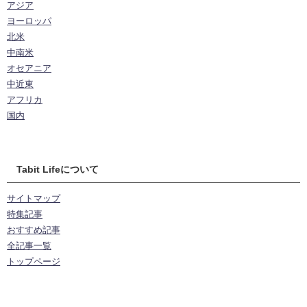
アジア
ヨーロッパ
北米
中南米
オセアニア
中近東
アフリカ
国内
Tabit Lifeについて
サイトマップ
特集記事
おすすめ記事
全記事一覧
トップページ