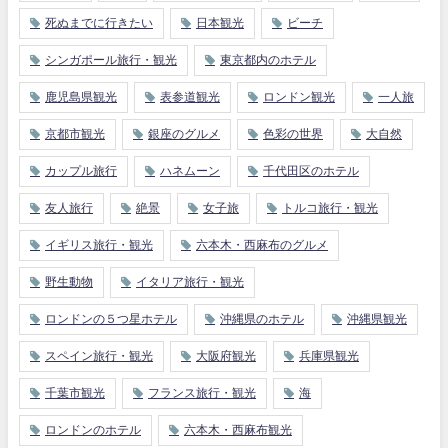
死ぬまでに行きたい
日本観光
ビーチ
シンガポール旅行・観光
東京都内のホテル
鹿児島県観光
表参道観光
ロンドン観光
一人旅
京都市観光
銀座のグルメ
色彩の世界
大自然
カップル旅行
ハネムーン
千代田区のホテル
友人旅行
絶景
女子旅
トルコ旅行・観光
イギリス旅行・観光
六本木・西麻布のグルメ
野生動物
イタリア旅行・観光
ロンドンの５つ星ホテル
沖縄県のホテル
沖縄県観光
スペイン旅行・観光
大阪府観光
兵庫県観光
千葉市観光
フランス旅行・観光
海
ロンドンのホテル
六本木・西麻布観光