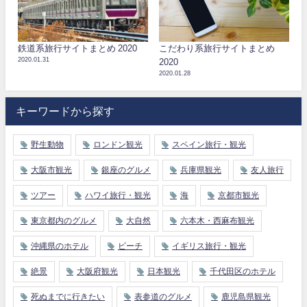
鉄道系旅行サイトまとめ 2020
こだわり系旅行サイトまとめ
2020.01.31
2020
2020.01.28
キーワードから探す
野生動物
ロンドン観光
スペイン旅行・観光
大阪市観光
銀座のグルメ
兵庫県観光
友人旅行
ツアー
ハワイ旅行・観光
海
京都市観光
東京都内のグルメ
大自然
六本木・西麻布観光
沖縄県のホテル
ビーチ
イギリス旅行・観光
絶景
大阪府観光
日本観光
千代田区のホテル
死ぬまでに行きたい
表参道のグルメ
鹿児島県観光