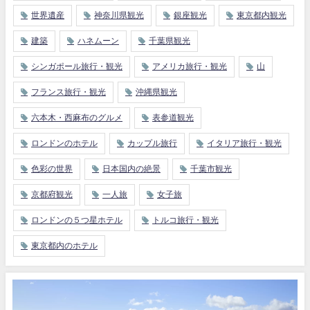
世界遺産
神奈川県観光
銀座観光
東京都内観光
建築
ハネムーン
千葉県観光
シンガポール旅行・観光
アメリカ旅行・観光
山
フランス旅行・観光
沖縄県観光
六本木・西麻布のグルメ
表参道観光
ロンドンのホテル
カップル旅行
イタリア旅行・観光
色彩の世界
日本国内の絶景
千葉市観光
京都府観光
一人旅
女子旅
ロンドンの５つ星ホテル
トルコ旅行・観光
東京都内のホテル