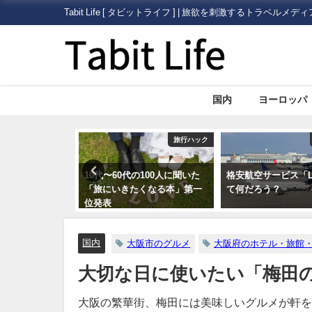
Tabit Life [ タビットライフ ] | 旅欲を刺激するトラベルメディ
国内
ヨーロッパ
旅行ハック
旅行ハック
ける日本の「大
10代〜60代の100人に聞いた
格安航空サービス「L
館」について
「旅にいきたくなる本」第一
て何だろう？
位発表
国内
大阪市のグルメ
大阪府のホテル・旅館
大切な日に使いたい「梅田
大阪の繁華街、梅田には美味しいグルメが軒を