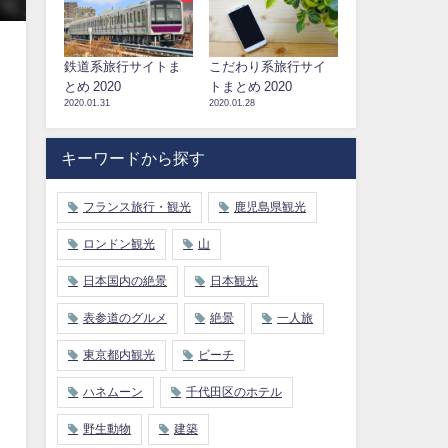
鉄道系旅行サイトま
こだわり系旅行サイ
とめ 2020
トまとめ 2020
2020.01.31
2020.01.28
キーワードから探す
フランス旅行・観光
鹿児島県観光
ロンドン観光
山
日本国内の絶景
日本観光
表参道のグルメ
絶景
一人旅
東京都内観光
ビーチ
ハネムーン
千代田区のホテル
野生動物
建築