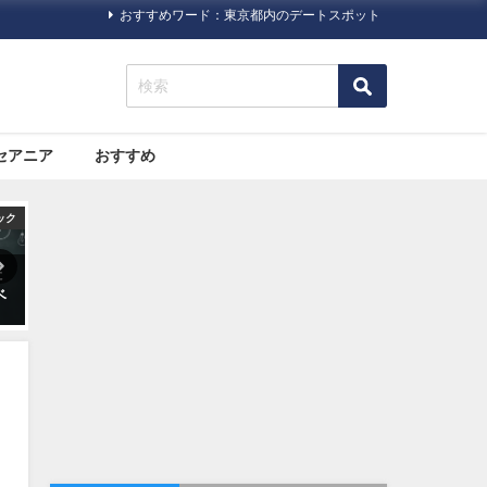
おすすめワード：東京都内のデートスポット
セアニア
おすすめ
ック
旅行ハック
旅行ハック
た
いまさら人に聞きにくい！海
【やっぱり暖かい日にいちご
ベ
外旅行に必要な「ビザ（査
狩り】いちご狩り情報が掲載
証）」について
されているポータルサイト・
情報サイトまとめ5つ