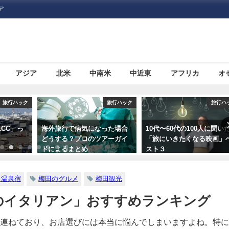
ア
アジア
北米
中南米
中近東
アフリカ
オ
旅行ハック
旅行ハック
旅行ハ
CC」っ
海外旅行で病気になった場合
10代〜60代の100人に聞い
どうする？プロのツアーガイ
「旅にいきたくなる映画」
ドによるまとめ
スト３
・温泉宿
梅田のグルメ
梅田観光
のイタリアン」おすすめランキング
連ねており、お店選びには本当に悩んでしまいますよね。特に