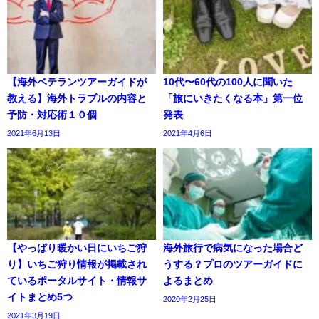
【海外ベテランツアーガイドが
10代〜60代の100人に聞いた
教える】海外トラブルの内容と
「旅にいきたくなる本」第一位
予防・対応術１０個
発表
2021年6月13日
2021年4月6日
【やっぱり暖かい日にいちご狩
海外旅行で病気になった場合ど
り】いちご狩り情報が掲載され
うする？プロのツアーガイドに
ているポータルサイト・情報サ
よるまとめ
イトまとめ5つ
2020年2月25日
2021年3月19日