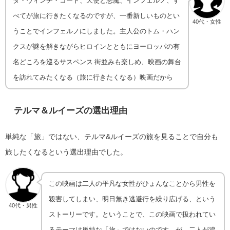
ダ・ヴィンチ・コード、天使と悪魔、インフェルノ、す
べてが旅に行きたくなるのですが、一番新しいものとい
40代・女性
うことでインフェルノにしました。主人公のトム・ハン
クスが謎を解きながらヒロインとともにヨーロッパの有
名どころを巡るサスペンス 街並みも楽しめ、映画の舞台
を訪れてみたくなる（旅に行きたくなる）映画だから
テルマ＆ルイーズ
の選出理由
単純な「旅」ではない、テルマ&ルイーズの旅を見ることで自分も
旅したくなるという選出理由でした。
この映画は二人の平凡な女性がひょんなことから男性を
殺害してしまい、明日無き逃避行を繰り広げる、という
40代・男性
ストーリーです。ということで、この映画で扱われてい
るテーマは単純な「旅」ではないのです。が、二人が追