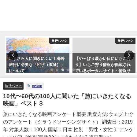
ク
旅行ハック
旅行ハック
いまさら人に聞きにくい！海外
【やっぱり暖かい日にいちご狩
旅行に必要な「ビザ（査証）」
り】いちご狩り情報が掲載され
について
ているポータルサイト・情報サ
イトまとめ5つ
旅行ハック
pickup
10代〜60代の100人に聞いた「旅にいきたくなる
映画」ベスト３
旅にいきたくなる映画アンケート概要 調査方法:ウェブ上で
のアンケート（クラウドソーシングサイト） 調査日：2019
年 対象人数：100人 国籍：日本 性別：男性・女性 》アンケ