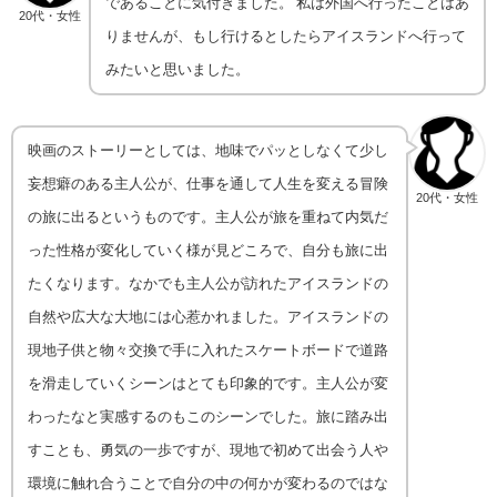
であることに気付きました。 私は外国へ行ったことはあ
20代・女性
りませんが、もし行けるとしたらアイスランドへ行って
みたいと思いました。
映画のストーリーとしては、地味でパッとしなくて少し
妄想癖のある主人公が、仕事を通して人生を変える冒険
20代・女性
の旅に出るというものです。主人公が旅を重ねて内気だ
った性格が変化していく様が見どころで、自分も旅に出
たくなります。なかでも主人公が訪れたアイスランドの
自然や広大な大地には心惹かれました。アイスランドの
現地子供と物々交換で手に入れたスケートボードで道路
を滑走していくシーンはとても印象的です。主人公が変
わったなと実感するのもこのシーンでした。旅に踏み出
すことも、勇気の一歩ですが、現地で初めて出会う人や
環境に触れ合うことで自分の中の何かが変わるのではな