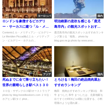
ヨーロッパ
国内
ロンドンを象徴するピカデリ
明治維新の息吹を感じる「鹿児
ー・サーカスに建つ「ル・メリ
島市内」の観光スポットおすす
ディアン・ピカデリー」
めランキング
Contents1 ル・メリディアン・ピカデリー
鹿児島市内の観光スポットおすすめランキ
Le Meridien Piccadilly1.1 ル・メリディア
ング第１位「桜島」 photo by
ン・ピカデリー・ホテルの...
blog.goo.ne.jp photo by www.anot...
アジア
国内
死ぬまでに全て降り立ちたい！
とろける！梅田の絶品焼肉屋お
世界の素晴らしき駅ベスト３０
すすめランキング
３０位：サザンクロス駅/オーストラリア
梅田 焼肉おすすめランキング第1位 和
photo by blog.hostelbookers.com ２９位：
牛 まつした 和牛 まつしたは、北新地駅を
ホアヒン駅/タイ phot...
出てすぐのREXビル6階に位置する、小料
理屋のような隠れ家...