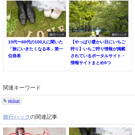
旅行ハック
旅行ハック
10代〜60代の100人に聞いた
【やっぱり暖かい日にいちご
「旅にいきたくなる本」第一
狩り】いちご狩り情報が掲載
位発表
されているポータルサイト・
情報サイトまとめ5つ
関連キーワード
pickup
旅行ハック
の関連記事