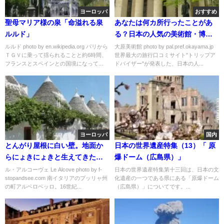
ヨーロッパ
おすすめ
聖母マリア様の泉「命溢れる泉
あなたは何カ所行ったことがあ
ルルド」
る？日本の人気の美術館・博物
館ランキングTOP5
ルルド photo by en.wikipedia.org パリから
大原美術館 photo by pal.pref.okayama.jp
ＴＧＶに乗って揺られることと約6時間、
世界最大の旅行口コミサイト"トリップア
フランスとスペインとの国境になって...
ドバイザー"が発表した、日本の人...
ヨーロッパ
国内
とんがり屋根に白い壁。地面か
日本の世界遺産特集（13）「 原
らにょきにょきと生えてきたよ
爆ドーム（広島県）」
うなおとぎ話ホテル「ル・アル
ル・アルコーヴェ Le Alcove photo by f-
日本の世界遺産特集第十三回は、日本の文
stopandsee.com 南イタリアのプッリャ州
化遺産の一つである県にある「原爆ドーム
コーヴェ」
の町アルベロベッロ。16世紀...
（広島県）」についてです。...