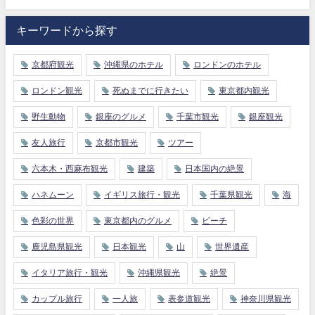
キーワードから探す
京都府観光
沖縄県のホテル
ロンドンのホテル
ロンドン観光
死ぬまでに行きたい
東京都内観光
野生動物
銀座のグルメ
千葉市観光
銀座観光
友人旅行
京都市観光
ツアー
六本木・西麻布観光
建築
日本国内の絶景
ハネムーン
イギリス旅行・観光
千葉県観光
海
色彩の世界
東京都内のグルメ
ビーチ
鹿児島県観光
日本観光
山
世界遺産
イタリア旅行・観光
沖縄県観光
絶景
カップル旅行
一人旅
表参道観光
神奈川県観光