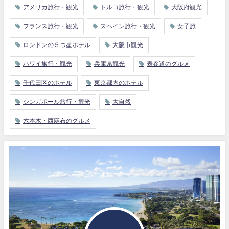
アメリカ旅行・観光
トルコ旅行・観光
大阪府観光
フランス旅行・観光
スペイン旅行・観光
女子旅
ロンドンの５つ星ホテル
大阪市観光
ハワイ旅行・観光
兵庫県観光
表参道のグルメ
千代田区のホテル
東京都内のホテル
シンガポール旅行・観光
大自然
六本木・西麻布のグルメ