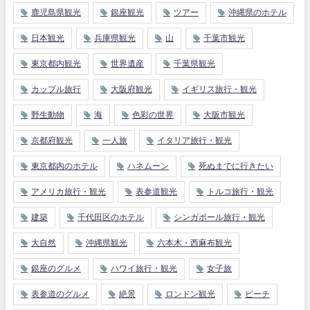
鹿児島県観光
銀座観光
ツアー
沖縄県のホテル
日本観光
兵庫県観光
山
千葉市観光
東京都内観光
世界遺産
千葉県観光
カップル旅行
大阪府観光
イギリス旅行・観光
野生動物
海
色彩の世界
大阪市観光
京都府観光
一人旅
イタリア旅行・観光
東京都内のホテル
ハネムーン
死ぬまでに行きたい
アメリカ旅行・観光
表参道観光
トルコ旅行・観光
建築
千代田区のホテル
シンガポール旅行・観光
大自然
沖縄県観光
六本木・西麻布観光
銀座のグルメ
ハワイ旅行・観光
女子旅
表参道のグルメ
絶景
ロンドン観光
ビーチ