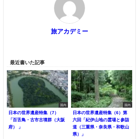
旅アカデミー
最近書いた記事
国内
国内
日本の世界遺産特集（7）
日本の世界遺産特集（6）第
「百舌鳥・古市古墳群（大阪
六回「紀伊山地の霊場と参詣
府） 」
道（三重県・奈良県・和歌山
県）」