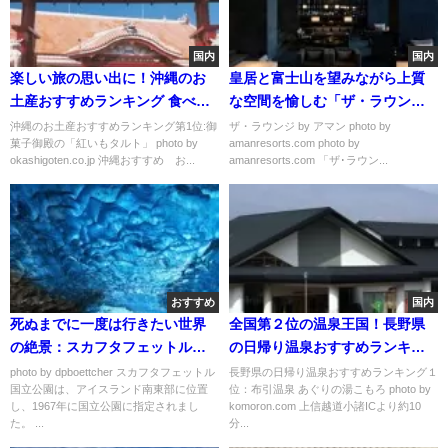
国内
国内
楽しい旅の思い出に！沖縄のお
皇居と富士山を望みながら上質
土産おすすめランキング 食べ物
な空間を愉しむ「ザ・ラウンジ
編
by アマン」
沖縄のお土産おすすめランキング第1位:御
ザ・ラウンジ by アマン photo by
菓子御殿の「紅いもタルト」 photo by
amanresorts.com photo by
okashigoten.co.jp 沖縄おすすめ お...
amanresorts.com 「ザ･ラウン...
おすすめ
国内
死ぬまでに一度は行きたい世界
全国第２位の温泉王国！長野県
の絶景：スカフタフェットル国
の日帰り温泉おすすめランキン
立公園の洞窟
グ
photo by dpboettcher スカフタフェットル
長野県の日帰り温泉おすすめランキング１
国立公園は、アイスランド南東部に位置
位：布引温泉 あぐりの湯こもろ photo by
し、1967年に国立公園に指定されまし
komoron.com 上信越道小諸ICより約10
た。 ...
分...