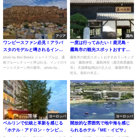
アジア
国内
ワンピースファン必見！アラバ
一度は行ってみたい！鹿児島・
スタのモデルと噂されるインド
霧島市の観光スポットおすすめ
の青い町「ジョードプル」
ランキング4選
photo by Ben Beiske ジョードプルは、通
霧島市の観光スポットおすすめランキング
称ブルーシティーと呼ばれる、インドのラ
1位「霧島神宮」 霧島神宮（鹿児島県霧島
ージャスターン州の都市。 photo by...
市） 天孫降臨神話の主人公、瓊瓊杵尊を
祀る。老杉の木立...
ヨーロッパ
ヨーロッパ
ベルリンで伝統と革新を感じる
開放的な雰囲気で地中海を感じ
「ホテル・アドロン・ケンピン
られるホテル「ME・イビサ」