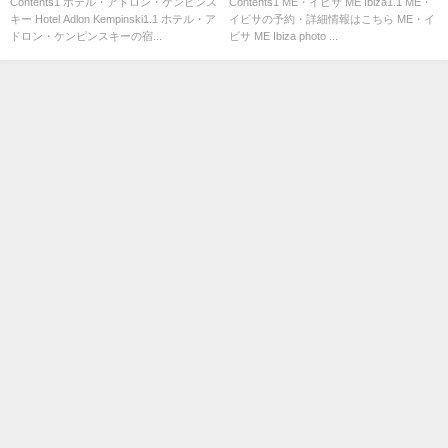
スキー」
Contents1 ホテル・アドロン・ケンピンス
Contents1 ME・イビサ ME Ibiza1.1 ME・
キー Hotel Adlon Kempinski1.1 ホテル・ア
イビサの予約・詳細情報はこちら ME・イ
ドロン・ケンピンスキーの宿...
ビサ ME Ibiza photo ...