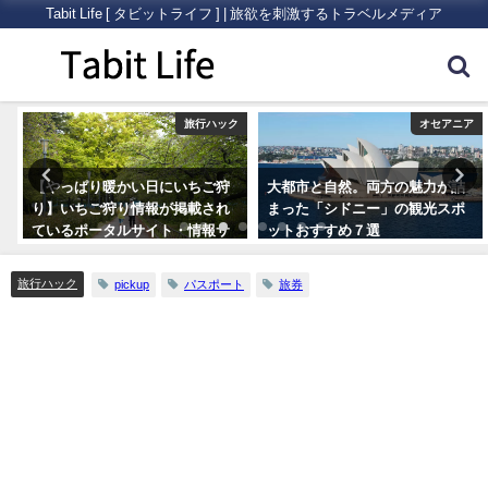
Tabit Life [ タビットライフ ] | 旅欲を刺激するトラベルメディア
ク
旅行ハック
オセアニア
【やっぱり暖かい日にいちご狩
大都市と自然。両方の魅力が詰
り】いちご狩り情報が掲載され
まった「シドニー」の観光スポ
ているポータルサイト・情報サ
ットおすすめ７選
イトまとめ5つ
旅行ハック
pickup
パスポート
旅券