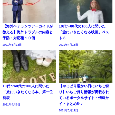
【海外ベテランツアーガイドが
10代〜60代の100人に聞いた
教える】海外トラブルの内容と
「旅にいきたくなる映画」ベス
予防・対応術１０個
ト３
2021年6月13日
2021年4月13日
10代〜60代の100人に聞いた
【やっぱり暖かい日にいちご狩
「旅にいきたくなる本」第一位
り】いちご狩り情報が掲載され
発表
ているポータルサイト・情報サ
イトまとめ5つ
2021年4月6日
2021年3月19日