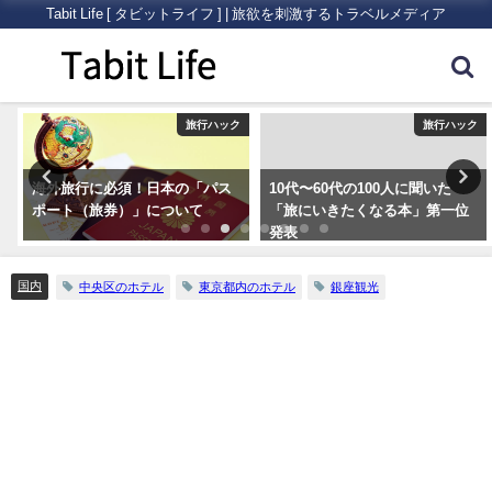
Tabit Life [ タビットライフ ] | 旅欲を刺激するトラベルメディア
ク
旅行ハック
旅行ハック
海外旅行に必須！日本の「パス
10代〜60代の100人に聞いた
ポート（旅券）」について
「旅にいきたくなる本」第一位
発表
国内
中央区のホテル
東京都内のホテル
銀座観光