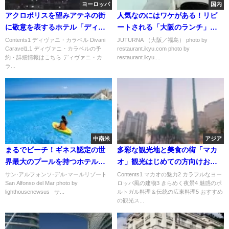
ヨーロッパ
国内
アクロポリスを望みアテネの街
人気なのにはワケがある！リピ
に敬意を表するホテル「ディヴ
ートされる「大阪のランチ」お
ァニ・カラベル」
すすめ５選
Contents1 ディヴァニ・カラベル Divani
JUTURNA （大阪／福島） photo by
Caravel1.1 ディヴァニ・カラベルの予
restaurant.ikyu.com photo by
約・詳細情報はこちら ディヴァニ・カ
restaurant.ikyu....
ラ...
中南米
アジア
まるでビーチ！ギネス認定の世
多彩な観光地と美食の街「マカ
界最大のプールを持つホテル
オ」観光はじめての方向けおす
「サン·アルフォンソ·デル·マー
すめポイント
サン·アルフォンソ·デル·マールリゾート
Contents1 マカオの魅力2 カラフルなヨー
San Alfonso del Mar photo by
ロッパ風の建物3 きらめく夜景4 魅惑のポ
ル」
lighthousenewsus サ...
ルトガル料理＆伝統の広東料理5 おすすめ
の観光ス...