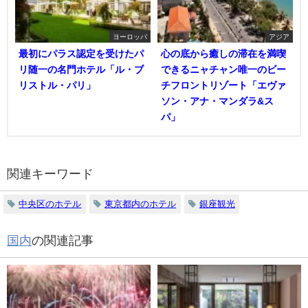
ヨーロッパ
アジア
最初にパラス認定を受けたパ
心の底から癒しの滞在を満喫
リ随一の名門ホテル「ル・ブ
できるニャチャン唯一のビー
リストル・パリ」
チフロントリゾート「エヴァ
ソン・アナ・マンダラ&ス
パ」
関連キーワード
中央区のホテル
東京都内のホテル
銀座観光
国内
の関連記事