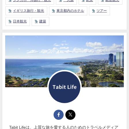
シンガポール旅行・観光
一人旅
絶景
銀座観光
イギリス旅行・観光
東京都内のホテル
ツアー
日本観光
建築
Tabit Lifeは、上質な旅を愛する人のためのトラベルメディア