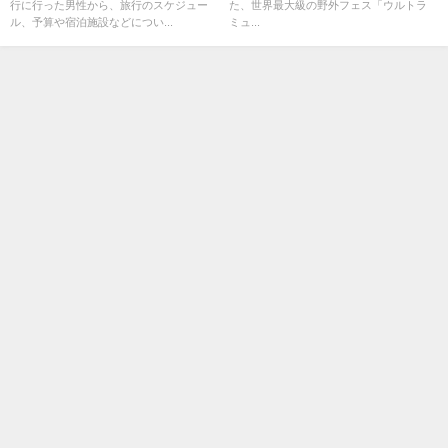
行に行った男性から、旅行のスケジュー
た、世界最大級の野外フェス「ウルトラ
ル、予算や宿泊施設などについ...
ミュ...