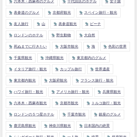
六本木・西麻布のグルメ
千代田区のホテル
女子旅
表参道のグルメ
京都府観光
スペイン旅行・観光
友人旅行
山
表参道観光
ビーチ
ロンドンのホテル
野生動物
大自然
死ぬまでに行きたい
大阪市観光
海
色彩の世界
千葉県観光
沖縄県観光
東京都内のグルメ
イタリア旅行・観光
カップル旅行
世界遺産
東京都内観光
大阪府観光
フランス旅行・観光
ハワイ旅行・観光
アメリカ旅行・観光
兵庫県観光
六本木・西麻布観光
京都市観光
トルコ旅行・観光
ロンドンの５つ星ホテル
千葉市観光
銀座のグルメ
鹿児島県観光
神奈川県観光
日本国内の絶景