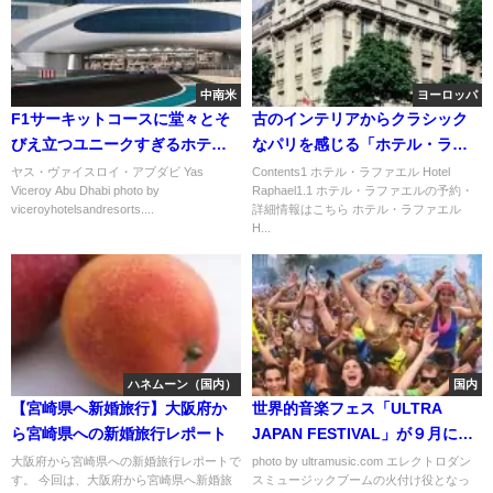
中南米
ヨーロッパ
F1サーキットコースに堂々とそ
古のインテリアからクラシック
びえ立つユニークすぎるホテル
なパリを感じる「ホテル・ラフ
「ヤス・ヴァイスロイ・アブダ
ァエル」
ヤス・ヴァイスロイ・アブダビ Yas
Contents1 ホテル・ラファエル Hotel
Viceroy Abu Dhabi photo by
Raphael1.1 ホテル・ラファエルの予約・
ビ」
viceroyhotelsandresorts....
詳細情報はこちら ホテル・ラファエル
H...
ハネムーン（国内）
国内
【宮崎県へ新婚旅行】大阪府か
世界的音楽フェス「ULTRA
ら宮崎県への新婚旅行レポート
JAPAN FESTIVAL」が９月に日
本初上陸！！！
大阪府から宮崎県への新婚旅行レポートで
photo by ultramusic.com エレクトロダン
す。 今回は、大阪府から宮崎県へ新婚旅
スミュージックブームの火付け役となっ