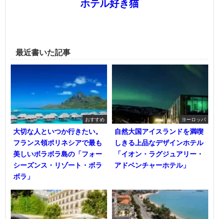
ホテル好き猫
最近書いた記事
おすすめ
ヨーロッパ
大切な人といつか行きたい。
自然大国アイスランドを満喫
フランス領ポリネシアで最も
しきる上品なデザインホテル
美しいボラボラ島の「フォー
「イオン・ラグジュアリー・
シーズンス・リゾート・ボラ
アドベンチャーホテル」
ボラ」