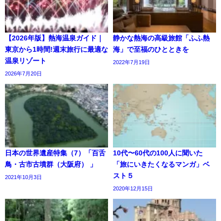
【2026年版】熱海温泉ガイド｜
静かな熱海の高級旅館「ふふ熱
東京から1時間!週末旅行に最適な
海」で至福のひとときを
温泉リゾート
2022年7月19日
2026年7月20日
日本の世界遺産特集（7）「百舌
10代〜60代の100人に聞いた
鳥・古市古墳群（大阪府） 」
「旅にいきたくなるマンガ」ベ
スト５
2021年10月3日
2020年12月15日