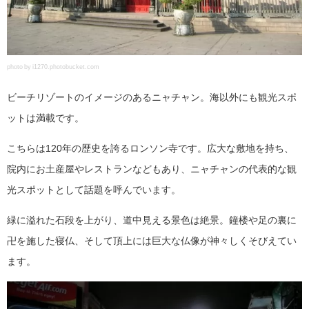
photo by i1270.photobucket.com
ビーチリゾートのイメージのあるニャチャン。海以外にも観光スポ
ットは満載です。
こちらは120年の歴史を誇るロンソン寺です。広大な敷地を持ち、
院内にお土産屋やレストランなどもあり、ニャチャンの代表的な観
光スポットとして話題を呼んでいます。
緑に溢れた石段を上がり、道中見える景色は絶景。鐘楼や足の裏に
卍を施した寝仏、そして頂上には巨大な仏像が神々しくそびえてい
ます。