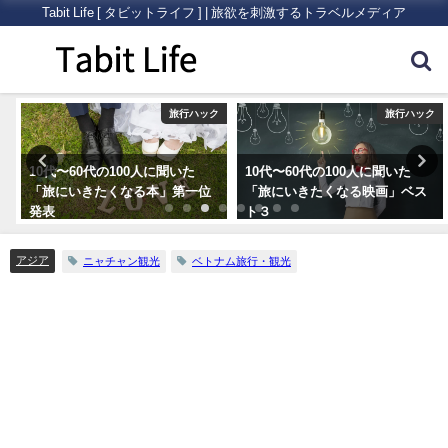
Tabit Life [ タビットライフ ] | 旅欲を刺激するトラベルメディア
ク
旅行ハック
旅行ハック
10代〜60代の100人に聞いた
10代〜60代の100人に聞いた
「旅にいきたくなる本」第一位
「旅にいきたくなる映画」ベス
発表
ト３
アジア
ニャチャン観光
ベトナム旅行・観光