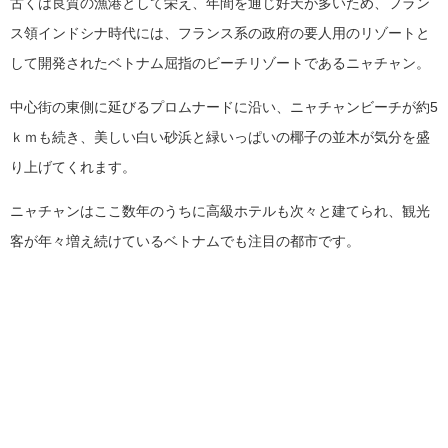
古くは良質の漁港として栄え、年間を通じ好天が多いため、フラン
ス領インドシナ時代には、フランス系の政府の要人用のリゾートと
して開発されたベトナム屈指のビーチリゾートであるニャチャン。
中心街の東側に延びるプロムナードに沿い、ニャチャンビーチが約5
ｋｍも続き、美しい白い砂浜と緑いっぱいの椰子の並木が気分を盛
り上げてくれます。
ニャチャンはここ数年のうちに高級ホテルも次々と建てられ、観光
客が年々増え続けているベトナムでも注目の都市です。