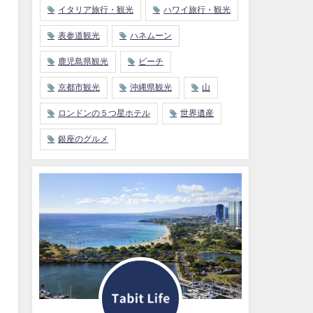
イタリア旅行・観光
ハワイ旅行・観光
表参道観光
ハネムーン
鹿児島県観光
ビーチ
京都市観光
沖縄県観光
山
ロンドンの５つ星ホテル
世界遺産
銀座のグルメ