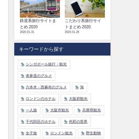
鉄道系旅行サイトま
こだわり系旅行サイ
とめ 2020
トまとめ 2020
2020.01.31
2020.01.28
キーワードから探す
シンガポール旅行・観光
表参道のグルメ
六本木・西麻布のグルメ
海
ロンドンのホテル
大阪府観光
一人旅
大阪市観光
兵庫県観光
千代田区のホテル
色彩の世界
女子旅
ロンドン観光
野生動物