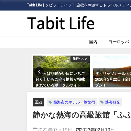
Tabit Life [ タビットライフ ] | 旅欲を刺激するトラベルメディ
国内
ヨーロッパ
旅行ハック
国内
かい日にいちご
ザ・リッツカールトン日光が
いまさら人に聞きに
狩り情報が掲載
2020年5月22日（金）にオー
外旅行に必要な「ビ
ータルサイト・
プン！
証）」について
とめ5つ
国内
熱海市のホテル・旅館宿
熱海観光
静かな熱海の高級旅館「ふ
2022年07月19日
2023年02月19日