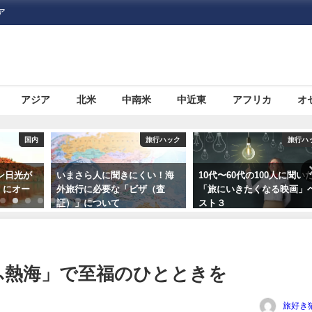
ア
アジア
北米
中南米
中近東
アフリカ
オ
旅行ハック
旅行ハック
旅行ハ
くい！海
10代〜60代の100人に聞いた
格安航空サービス「LCC」
ザ（査
「旅にいきたくなる映画」ベ
て何だろう？
スト３
ふ熱海」で至福のひとときを
旅好き