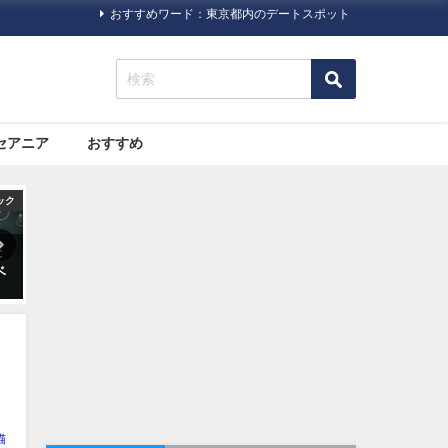
おすすめワード：東京都内のデートスポット
セアニア
おすすめ
ック
旅行ハック
旅行ハック
っ
海外旅行で病気になった場合
海外旅行で助ける日本の「大
どうする？プロのツアーガイ
使館・総領事館」について
ドによるまとめ
猫