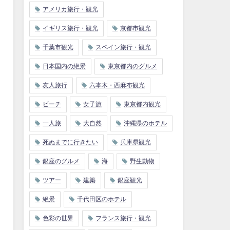
アメリカ旅行・観光
イギリス旅行・観光
京都市観光
千葉市観光
スペイン旅行・観光
日本国内の絶景
東京都内のグルメ
友人旅行
六本木・西麻布観光
ビーチ
女子旅
東京都内観光
一人旅
大自然
沖縄県のホテル
死ぬまでに行きたい
兵庫県観光
銀座のグルメ
海
野生動物
ツアー
建築
銀座観光
絶景
千代田区のホテル
色彩の世界
フランス旅行・観光