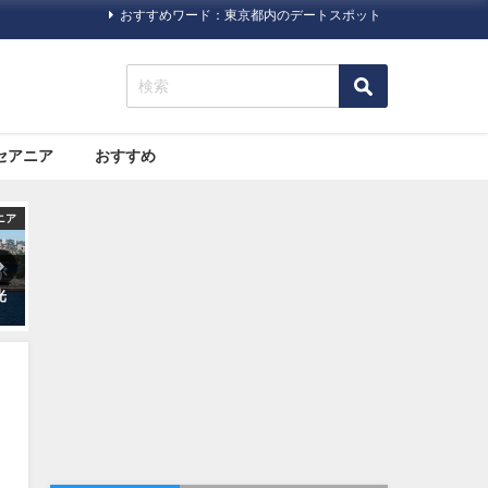
おすすめワード：東京都内のデートスポット
セアニア
おすすめ
旅行ハック
旅行ハック
人に聞きにくい！海
海外旅行で病気になった場合
海外旅行に必須
必要な「ビザ（査
どうする？プロのツアーガイ
スポート（旅券
ついて
ドによるまとめ