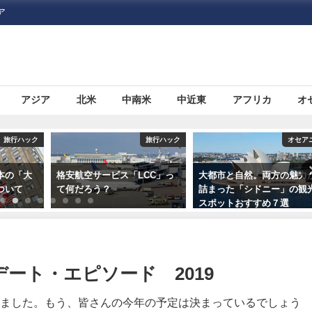
ア
アジア
北米
中南米
中近東
アフリカ
オ
旅行ハック
オセアニア
安航空サービス「LCC」っ
大都市と自然。両方の魅力が
いまさら
何だろう？
詰まった「シドニー」の観光
外旅行に
スポットおすすめ７選
証）」に
ート・エピソード 2019
ました。もう、皆さんの今年の予定は決まっているでしょう