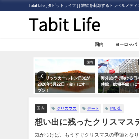
Tabit Life [ タビットライフ ] | 旅欲を刺激するトラベルメディ
国内
ヨーロッパ
国内
旅行ハック
ザ・リッツカールトン日光が
海外旅行で助ける日本の「大
格
2020年5月22日（金）にオー
使館・総領事館」について
て
プン！
国内
クリスマス
デート
想い出
想い出に残ったクリスマスデ
気がつけば、もうすぐクリスマスの季節となり