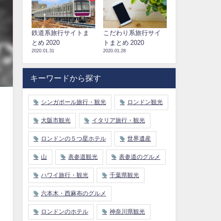
鉄道系旅行サイトま
こだわり系旅行サイ
とめ 2020
トまとめ 2020
2020.01.31
2020.01.28
キーワードから探す
シンガポール旅行・観光
ロンドン観光
大阪市観光
イタリア旅行・観光
ロンドンの５つ星ホテル
世界遺産
山
表参道観光
表参道のグルメ
ハワイ旅行・観光
千葉県観光
六本木・西麻布のグルメ
ロンドンのホテル
神奈川県観光