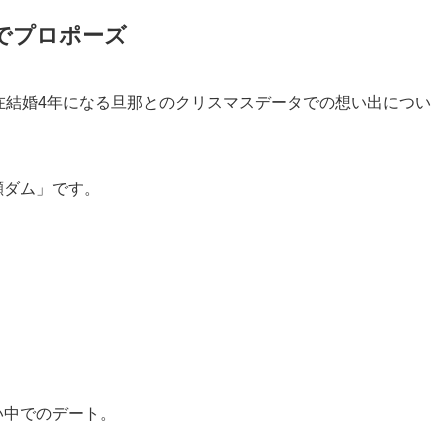
トでプロポーズ
在結婚4年になる旦那とのクリスマスデータでの想い出につい
瀬ダム」です。
。
い中でのデート。