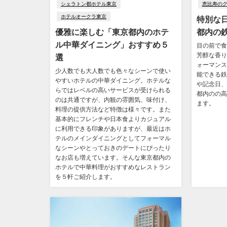
シェラトン都ホテル東京
恵比寿の
ホテルオークラ東京
特別な
優雅に楽しむ「東京都内のホテ
都内の
ル中華ダイニング」おすすめ５
目の前で食
芳醇な香り
選
ォーマンス
少人数でも大人数でも色々なシーンで使い
能できる鉄
やすいホテルの中華ダイニング。ホテルな
や記念日、
らではレベルの高いサービスが受けられる
都内のの高
のは共通ですが、内観の雰囲気、味付け、
ます。
料理の提供方法など特徴は様々です。また
基本的にフレンチや日本食よりカジュアル
に利用できる印象がありますが、最近はホ
テルのメインダイニングとしてフォーマル
なシーンやとっておきのデートにぴったり
なお店も増えています。そんな東京都内の
ホテルで中華料理がおすすめなレストラン
を５軒ご紹介します。