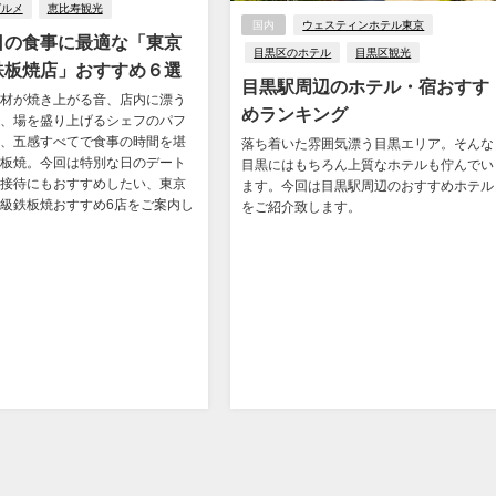
グルメ
恵比寿観光
国内
ウェスティンホテル東京
日の食事に最適な「東京
目黒区のホテル
目黒区観光
鉄板焼店」おすすめ６選
目黒駅周辺のホテル・宿おすす
材が焼き上がる音、店内に漂う
めランキング
、場を盛り上げるシェフのパフ
、五感すべてで食事の時間を堪
落ち着いた雰囲気漂う目黒エリア。そんな
板焼。今回は特別な日のデート
目黒にはもちろん上質なホテルも佇んでい
接待にもおすすめしたい、東京
ます。今回は目黒駅周辺のおすすめホテル
級鉄板焼おすすめ6店をご案内し
をご紹介致します。