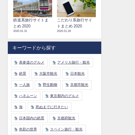
鉄道系旅行サイトま
こだわり系旅行サイ
とめ 2020
トまとめ 2020
2020.01.31
2020.01.28
キーワードから探す
表参道のグルメ
アメリカ旅行・観光
絶景
大阪市観光
日本観光
一人旅
野生動物
京都市観光
ハネムーン
東京都内のグルメ
海
死ぬまでに行きたい
日本国内の絶景
京都府観光
色彩の世界
スペイン旅行・観光