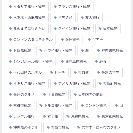
イタリア旅行・観光
フランス旅行・観光
六本木・西麻布観光
世界遺産
友人旅行
死ぬまでに行きたい
スペイン旅行・観光
日本観光
ロンドンの５つ星ホテル
銀座観光
ツアー
兵庫県観光
ハワイ旅行・観光
海
神奈川県観光
シンガポール旅行・観光
鹿児島県観光
絶景
千代田区のホテル
ビーチ
大自然
色彩の世界
イギリス旅行・観光
アメリカ旅行・観光
大阪府観光
銀座のグルメ
千葉市観光
日本国内の絶景
京都市観光
トルコ旅行・観光
ロンドン観光
山
カップル旅行
女子旅
沖縄県観光
東京都内観光
沖縄県のホテル
大阪市観光
六本木・西麻布のグルメ