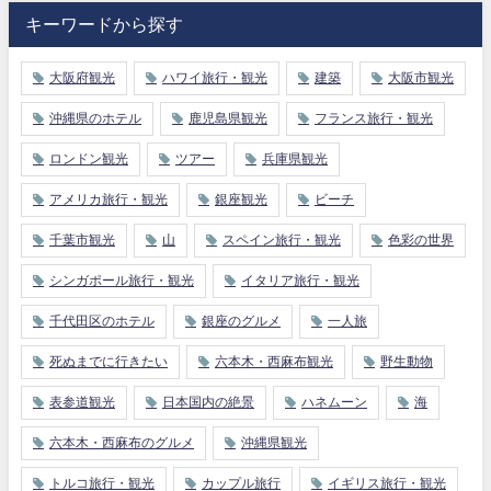
キーワードから探す
大阪府観光
ハワイ旅行・観光
建築
大阪市観光
沖縄県のホテル
鹿児島県観光
フランス旅行・観光
ロンドン観光
ツアー
兵庫県観光
アメリカ旅行・観光
銀座観光
ビーチ
千葉市観光
山
スペイン旅行・観光
色彩の世界
シンガポール旅行・観光
イタリア旅行・観光
千代田区のホテル
銀座のグルメ
一人旅
死ぬまでに行きたい
六本木・西麻布観光
野生動物
表参道観光
日本国内の絶景
ハネムーン
海
六本木・西麻布のグルメ
沖縄県観光
トルコ旅行・観光
カップル旅行
イギリス旅行・観光