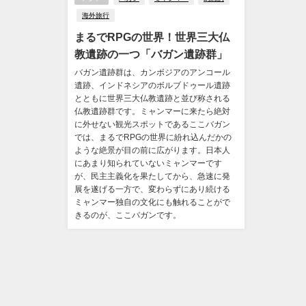
海外旅行
まるでRPGの世界！世界三大仏
教遺跡の一つ「バガン遺跡群」
バガン遺跡群は、カンボジアのアンコール
遺跡、インドネシアのボルブドゥール遺跡
とともに世界三大仏教遺跡と並び称される
仏教遺跡群です。ミャンマーに来たら絶対
に外せない観光スポットであるここバガン
では、まるでRPGの世界に紛れ込んだかの
ような絶景が目の前に広がります。日本人
にあまり知られていないミャンマーです
が、民主主義化を果たしてから、急速に発
展を遂げる一方で、変わらずにあり続ける
ミャンマー独自の文化にも触れることがで
きるのが、ここバガンです。