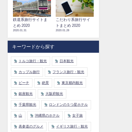
鉄道系旅行サイトま
こだわり系旅行サイ
とめ 2020
トまとめ 2020
2020.01.31
2020.01.28
キーワードから探す
トルコ旅行・観光
日本観光
カップル旅行
フランス旅行・観光
ビーチ
絶景
東京都内観光
銀座観光
大阪府観光
千葉県観光
ロンドンの５つ星ホテル
山
沖縄県のホテル
女子旅
表参道のグルメ
イギリス旅行・観光