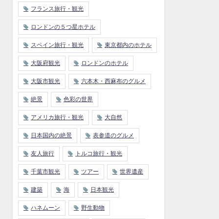
フランス旅行・観光
ロンドンの５つ星ホテル
スペイン旅行・観光
東京都内のホテル
大阪府観光
ロンドンのホテル
大阪市観光
六本木・西麻布のグルメ
絶景
色彩の世界
アメリカ旅行・観光
大自然
日本国内の絶景
表参道のグルメ
友人旅行
トルコ旅行・観光
千葉市観光
ツアー
世界遺産
建築
海
日本観光
ハネムーン
野生動物