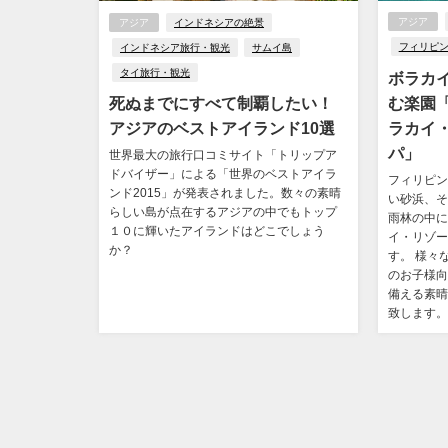
アジア
アジア
インドネシアの絶景
フィリピ
インドネシア旅行・観光
サムイ島
タイ旅行・観光
ボラカ
む楽園
死ぬまでにすべて制覇したい！
ラカイ
アジアのベストアイランド10選
パ」
世界最大の旅行口コミサイト「トリップア
ドバイザー」による「世界のベストアイラ
フィリピン
ンド2015」が発表されました。数々の素晴
い砂浜、そ
らしい島が点在するアジアの中でもトップ
雨林の中に
１０に輝いたアイランドはどこでしょう
イ・リゾー
か？
す。 様々
のお子様向
備える素晴
致します。