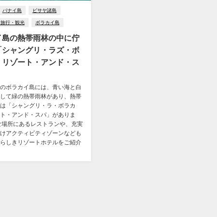
パナイ島
ビサヤ諸島
ン旅行・観光
ボラカイ島
イ島の熱帯雨林の中に佇
「シャングリ・ラズ・ボ
・リゾート・アンド・ス
のボラカイ島には、青い海と白
して緑の熱帯雨林があり、熱帯
は「シャングリ・ラ・ボラカ
ト・アンド・スパ」がありま
な場所にあるレストランや、充実
けアクティビティゾーンなども
らしきリゾートホテルをご紹介