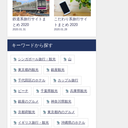
鉄道系旅行サイトま
こだわり系旅行サイ
とめ 2020
トまとめ 2020
2020.01.31
2020.01.28
キーワードから探す
シンガポール旅行・観光
山
東京都内観光
銀座観光
千代田区のホテル
カップル旅行
ビーチ
千葉県観光
兵庫県観光
銀座のグルメ
神奈川県観光
京都府観光
東京都内のグルメ
イギリス旅行・観光
沖縄県のホテル