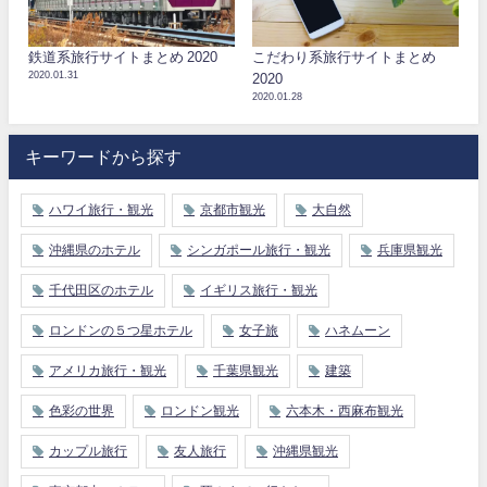
鉄道系旅行サイトまとめ 2020
こだわり系旅行サイトまとめ
2020.01.31
2020
2020.01.28
キーワードから探す
ハワイ旅行・観光
京都市観光
大自然
沖縄県のホテル
シンガポール旅行・観光
兵庫県観光
千代田区のホテル
イギリス旅行・観光
ロンドンの５つ星ホテル
女子旅
ハネムーン
アメリカ旅行・観光
千葉県観光
建築
色彩の世界
ロンドン観光
六本木・西麻布観光
カップル旅行
友人旅行
沖縄県観光