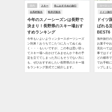
国内
スキー
冬におすすめの旅行
ヨーロッパ
白馬村観光
軽井沢観光
ドイツ旅
今年のスノーシーズンは長野で
ドイツ
決まり！長野県のスキー場おす
ばれる
すめランキング
BEST6
今年もいよいよウィンタースポーツシーズ
海外旅行の
ン到来！おうちでこたつに入ってぬくぬ
お菓子やお
く・・・もいいですが、この冬は思い切っ
見比べては
てスキー場へ出かけてみませんか？冬の予
事ではドイ
定を立ててしまった方にもそうでない方に
どの都市で
も、ぜひおすすめしたい長野県のスキー場
でお手軽に
をランキング形式でご紹介します。
ップしまし