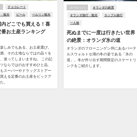
チョコレート
ヨーロッパ
オランダの絶景
行・観光
ビール
ベルリン観光
オランダ旅行・観光
カップル旅行
国内どこでも買える！喜
一人旅
定番お土産ランキング
死ぬまでに一度は行きたい世界
の絶景：オランダ氷の道
楽しみでもある、お土産選び。
オランダのフローニンゲン州にあるパーテ
酒、その土地ならではの品々を
ルスウォルトセ湖の冬の姿である「氷の
、迷ってしまいますね。 この記
道」。冬が作り出す期間限定のスケートリ
ツならではのおすすめひと品、
ンクをご紹介します。
もスーパーやドラッグストアー
買える定番のお土産をピックア
た。