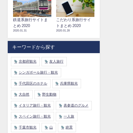
鉄道系旅行サイトま
こだわり系旅行サイ
とめ 2020
トまとめ 2020
2020.01.31
2020.01.28
キーワードから探す
京都府観光
友人旅行
シンガポール旅行・観光
千代田区のホテル
兵庫県観光
大自然
野生動物
イタリア旅行・観光
表参道のグルメ
スペイン旅行・観光
一人旅
千葉市観光
山
絶景