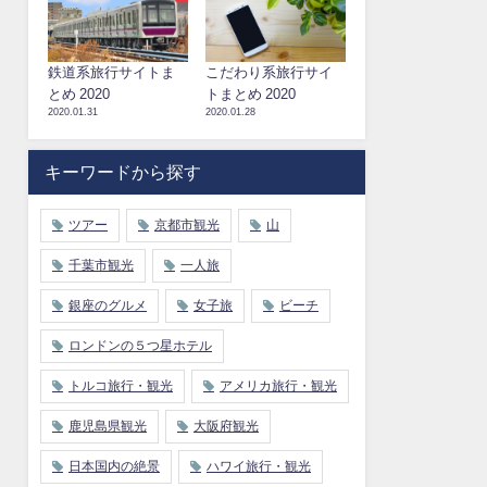
鉄道系旅行サイトま
こだわり系旅行サイ
とめ 2020
トまとめ 2020
2020.01.31
2020.01.28
キーワードから探す
ツアー
京都市観光
山
千葉市観光
一人旅
銀座のグルメ
女子旅
ビーチ
ロンドンの５つ星ホテル
トルコ旅行・観光
アメリカ旅行・観光
鹿児島県観光
大阪府観光
日本国内の絶景
ハワイ旅行・観光