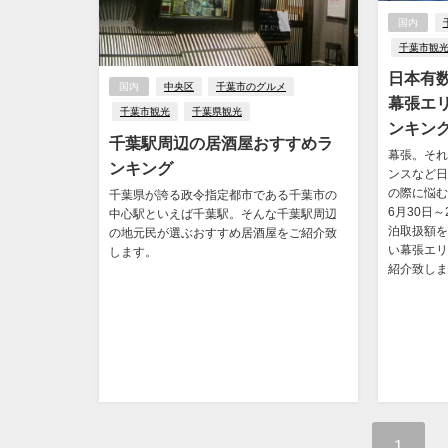
国内
千葉市観
日本有
国内
中央区
千葉市のグルメ
幕張エ
千葉市観光
千葉県観光
ンキン
千葉駅周辺の居酒屋おすすめラ
幕張。それ
ンキング
ンスなど日
の際に悩む
千葉県が誇る政令指定都市である千葉市の
6月30日～
中心駅といえば千葉駅。そんな千葉駅周辺
泊取扱額を
の地元民が選ぶおすすめ居酒屋をご紹介致
い幕張エリ
します。
紹介致しま
1