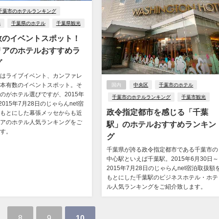
千葉市のホテルランキング
光
千葉県のホテル
千葉県観光
数のイベントスポット！
リアのホテルおすすめラ
グ
はライブイベント、カンファレ
本有数のイベントスポット。そ
国内
中央区
千葉市のホテル
のがホテル選びですが、2015年
千葉市のホテルランキング
千葉市観光
2015年7月28日のじゃらんnet宿
政令指定都市を感じる「千葉
もとにした幕張メッセからも近
アのホテル人気ランキングをご
駅」のホテルおすすめランキン
す。
グ
千葉県が誇る政令指定都市である千葉市の
中心駅といえば千葉駅。2015年6月30日～
2015年7月28日のじゃらんnet宿泊取扱額
もとにした千葉駅のビジネスホテル・ホテ
ル人気ランキングをご紹介致します。
…
8
9
10